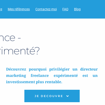
re
Mes références
Contactez-moi
FAQ
Blog
nce - 
érimenté?
Découvrez pourquoi privilégier un directeur 
marketing freelance expérimenté est un 
investissement plus rentable. 
JE DECOUVRE