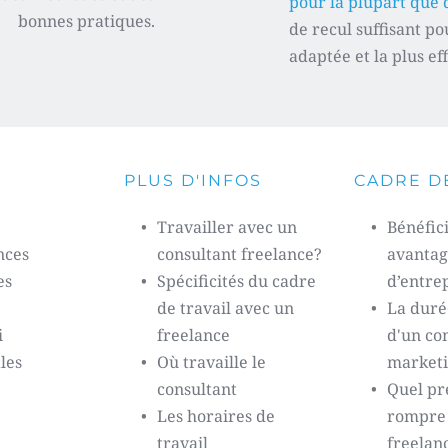
pour la plupart que d
bonnes pratiques. 
de recul suffisant po
adaptée et la plus ef
PLUS D'INFOS
CADRE DE
Travailler avec un 
Bénéficie
nces
consultant freelance?
avantag
es
Spécificités du cadre 
d’entre
de travail avec un 
La durée
 
freelance 
d'un con
a
l
es 
Où travaille le 
marketi
consultant 
Quel pr
Les horaires de 
rompre l
travail 
freelan