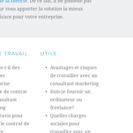
e la théorie.
 De ce fait, il ne possède pas 
ur vous apporter la solution la mieux 
ficace pour votre entreprise. 
 TRAVAIL
UTILE
-t-il des 
Avantages et risques 
es 
de travailler avec un 
prise
consultant marketing 
 de contrat 
Dois-je fournir un 
sultant 
ordinateur au 
ng 
freelance?
éavis pour 
Quelles charges 
e contrat de 
sociales pour 
ce
travailler avec un 