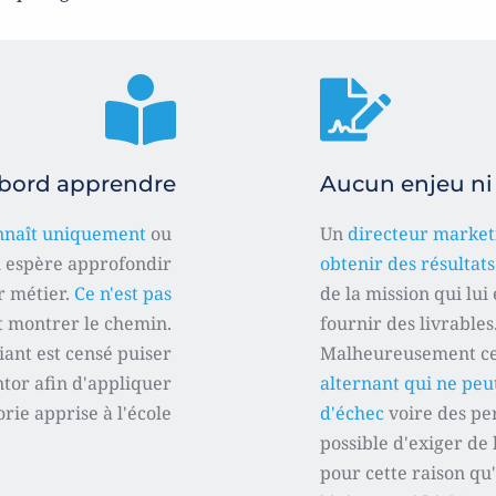
'abord apprendre
Aucun enjeu ni
nnaît uniquement
 ou 
Un 
directeur market
l espère approfondir 
obtenir des résultats
 métier. 
Ce n'est pas 
de la mission qui lui 
ut montrer le chemin. 
fournir des livrables
ant est censé puiser 
Malheureusement ce n
tor afin d'appliquer 
alternant qui ne peut
rie apprise à l'école 
d'échec
 voire des pe
possible d'exiger de l
pour cette raison qu'